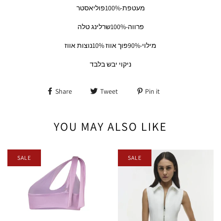
מעטפת-100%פוליאסטר
פרווה-100%שרלינג טלה
מילוי-90%פוך אווז 10%נוצות אווז
ניקוי יבש בלבד
Share
Tweet
Pin it
YOU MAY ALSO LIKE
SALE
SALE